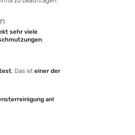
sfirma zu beauftragen.
en
kt sehr viele
erschmutzungen
.
test
. Das ist
einer der
ensterreinigung an!