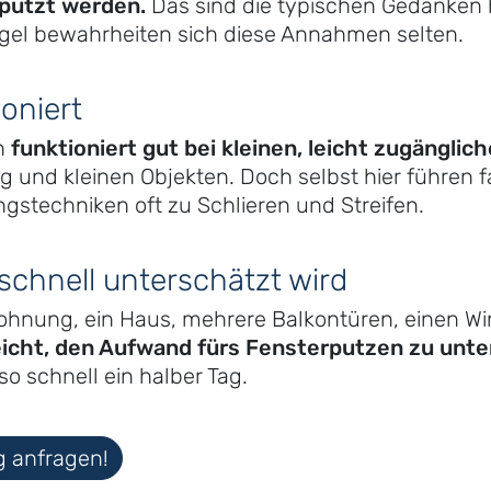
eputzt werden.
Das sind die typischen Gedanken 
egel bewahrheiten sich diese Annahmen selten.
oniert
n
funktioniert gut bei kleinen, leicht zugängli
und kleinen Objekten. Doch selbst hier führen fa
gstechniken oft zu Schlieren und Streifen.
chnell unterschätzt wird
ohnung, ein Haus, mehrere Balkontüren, einen Wi
eicht, den Aufwand fürs Fensterputzen zu unt
o schnell ein halber Tag.
g anfragen!