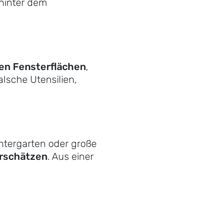
hinter dem
chen Fensterflächen
,
lsche Utensilien,
ntergarten oder große
erschätzen
. Aus einer