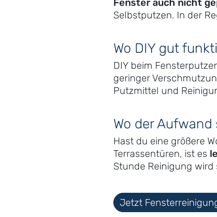
Fenster auch nicht g
Selbstputzen. In der R
Wo DIY gut funkti
DIY beim Fensterputze
geringer Verschmutzung 
Putzmittel und Reinigun
Wo der Aufwand s
Hast du eine größere W
Terrassentüren, ist es
l
Stunde Reinigung wird s
Jetzt Fensterreinigun