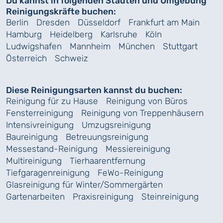
Du kannst in folgenden Städten und Umgebung
Reinigungskräfte buchen:
Berlin
Dresden
Düsseldorf
Frankfurt am Main
Hamburg
Heidelberg
Karlsruhe
Köln
Ludwigshafen
Mannheim
München
Stuttgart
Österreich
Schweiz
Diese Reinigungsarten kannst du buchen:
Reinigung für zu Hause
Reinigung von Büros
Fensterreinigung
Reinigung von Treppenhäusern
Intensivreinigung
Umzugsreinigung
Baureinigung
Betreuungsreinigung
Messestand-Reinigung
Messiereinigung
Multireinigung
Tierhaarentfernung
Tiefgaragenreinigung
FeWo-Reinigung
Glasreinigung für Winter/Sommergärten
Gartenarbeiten
Praxisreinigung
Steinreinigung