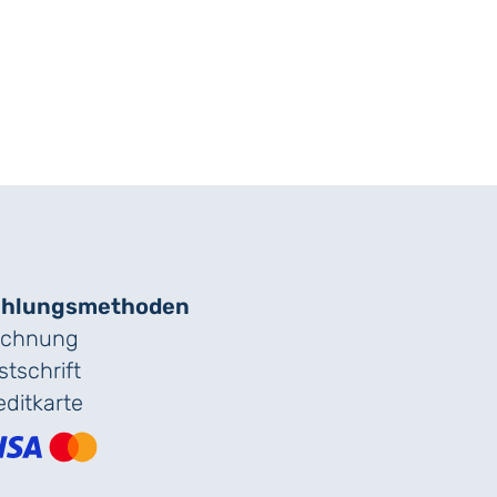
hlungs­methoden
chnung
stschrift
editkarte