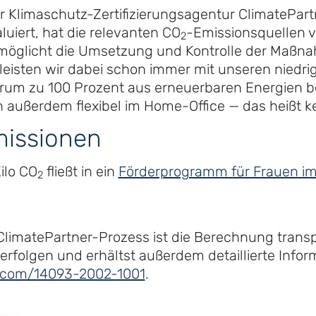
 Klimaschutz-Zertifizierungsagentur ClimatePartn
luiert, hat die relevanten CO
-Emissionsquellen v
2
ermöglicht die Umsetzung und Kontrolle der Maßn
 leisten wir dabei schon immer mit unseren nied
rum zu 100 Prozent aus erneuerbaren Energien be
en außerdem flexibel im Home-Office — das heißt 
issionen
ilo CO
fließt in ein
Förderprogramm für Frauen im 
2
 ClimatePartner-Prozess ist die Berechnung trans
verfolgen und erhältst außerdem detaillierte Inf
.com/14093-2002-1001
.