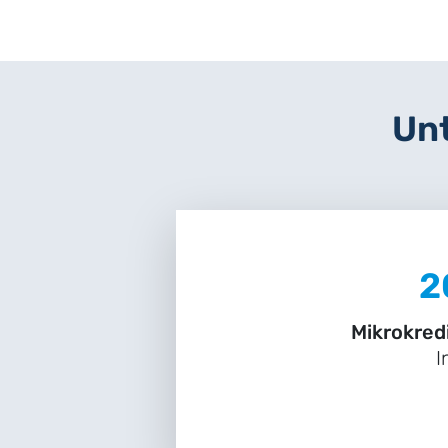
Unt
2
Mikrokred
I