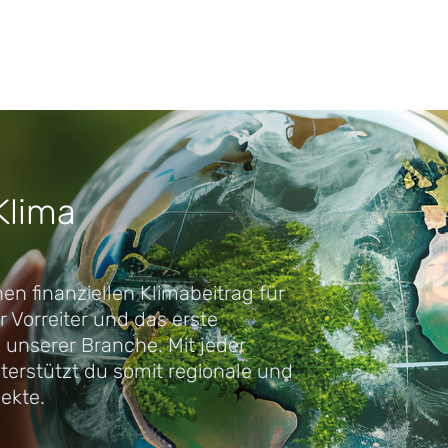
Klima
nen finanziellen Klimabeitrag für
r Vorreiter und das erste
unserer Branche. Mit jeder
erstützt du somit regionale und
ekte.