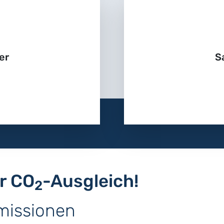
er
S
er CO
-Ausgleich!
2
missionen