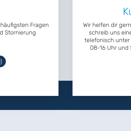
K
e häufigsten Fragen
Wir helfen dir ger
d Stornierung
schreib uns ein
.
telefonisch unte
08-16 Uhr und S
)