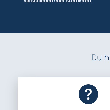
verschieben oder stornieren
Du h