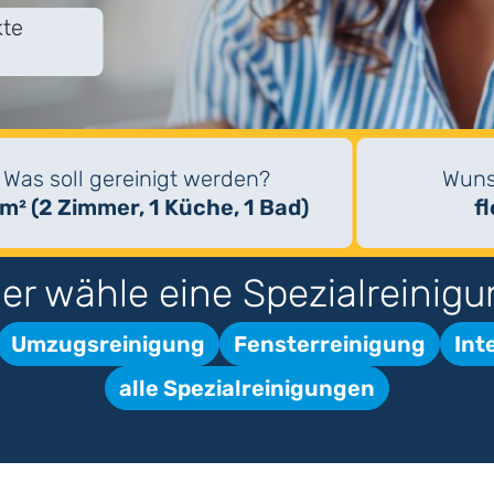
kte
Was soll gereinigt werden?
Wuns
m² (2 Zimmer, 1 Küche, 1 Bad)
f
er wähle eine Spezialreinigu
Umzugsreinigung
Fensterreinigung
Int
alle Spezialreinigungen