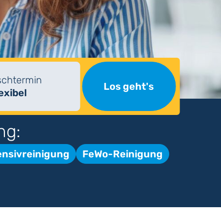
chtermin
Los geht's
lexibel
ng:
ensivreinigung
FeWo-Reinigung