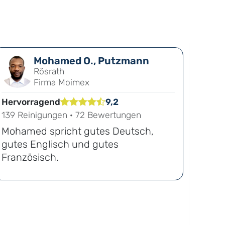
Mohamed O., Putzmann
Rösrath
Firma Moimex
Hervorragend
9,2
Fast 
139 Reinigungen · 72 Bewertungen
53 Re
Mohamed spricht gutes Deutsch,
Moha
gutes Englisch und gutes
und 
Französisch.