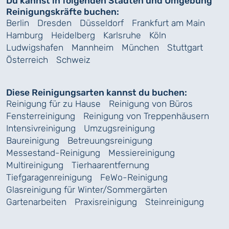
Du kannst in folgenden Städten und Umgebung
Reinigungskräfte buchen:
Berlin
Dresden
Düsseldorf
Frankfurt am Main
Hamburg
Heidelberg
Karlsruhe
Köln
Ludwigshafen
Mannheim
München
Stuttgart
Österreich
Schweiz
Diese Reinigungsarten kannst du buchen:
Reinigung für zu Hause
Reinigung von Büros
Fensterreinigung
Reinigung von Treppenhäusern
Intensivreinigung
Umzugsreinigung
Baureinigung
Betreuungsreinigung
Messestand-Reinigung
Messiereinigung
Multireinigung
Tierhaarentfernung
Tiefgaragenreinigung
FeWo-Reinigung
Glasreinigung für Winter/Sommergärten
Gartenarbeiten
Praxisreinigung
Steinreinigung