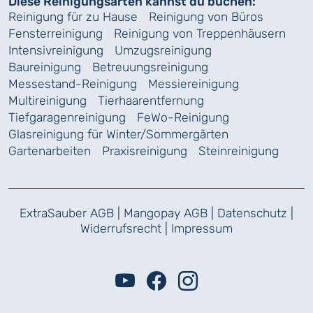
Diese Reinigungsarten kannst du buchen:
Reinigung für zu Hause
Reinigung von Büros
Fensterreinigung
Reinigung von Treppenhäusern
Intensivreinigung
Umzugsreinigung
Baureinigung
Betreuungsreinigung
Messestand-Reinigung
Messiereinigung
Multireinigung
Tierhaarentfernung
Tiefgaragenreinigung
FeWo-Reinigung
Glasreinigung für Winter/Sommergärten
Gartenarbeiten
Praxisreinigung
Steinreinigung
ExtraSauber AGB
|
Mangopay AGB
|
Datenschutz
|
Widerrufsrecht
|
Impressum